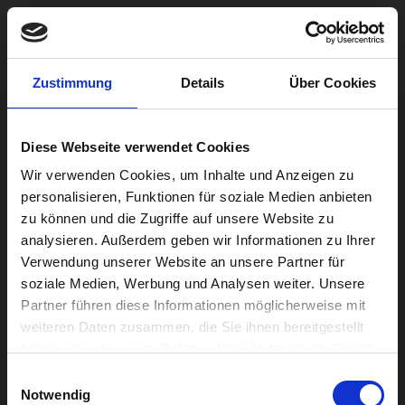
Zum
Inhalt
Zustimmung
Details
Über Cookies
springen
FarbeSitz
Diese Webseite verwendet Cookies
von
wolkenflug-admin
6. September 2021
Wir verwenden Cookies, um Inhalte und Anzeigen zu
personalisieren, Funktionen für soziale Medien anbieten
zu können und die Zugriffe auf unsere Website zu
analysieren. Außerdem geben wir Informationen zu Ihrer
Verwendung unserer Website an unsere Partner für
soziale Medien, Werbung und Analysen weiter. Unsere
Partner führen diese Informationen möglicherweise mit
weiteren Daten zusammen, die Sie ihnen bereitgestellt
haben oder die sie im Rahmen Ihrer Nutzung der Dienste
gesammelt haben.
Suchen
Einwilligungsauswahl
Notwendig