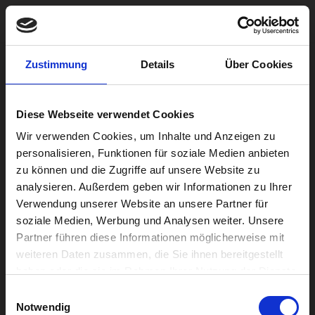
Zum
Inhalt
Zustimmung
Details
Über Cookies
springen
model
Diese Webseite verwendet Cookies
von
wolkenflug-admin
6. September 2021
Wir verwenden Cookies, um Inhalte und Anzeigen zu
personalisieren, Funktionen für soziale Medien anbieten
zu können und die Zugriffe auf unsere Website zu
analysieren. Außerdem geben wir Informationen zu Ihrer
Verwendung unserer Website an unsere Partner für
soziale Medien, Werbung und Analysen weiter. Unsere
Partner führen diese Informationen möglicherweise mit
weiteren Daten zusammen, die Sie ihnen bereitgestellt
haben oder die sie im Rahmen Ihrer Nutzung der Dienste
gesammelt haben.
Suchen
Einwilligungsauswahl
Notwendig